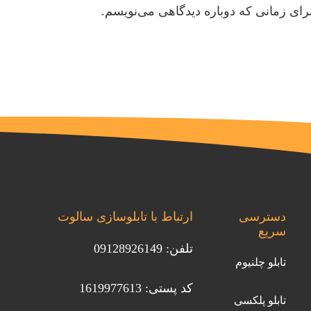
رای زمانی که دوباره دیدگاهی می‌نویسم.
دسترسی
ارتباط با تابلوسازی سالوت
سریع
تلفن: 09128926149
تابلو چلنیوم
کد پستی: 1619977613
تابلو پلکسی