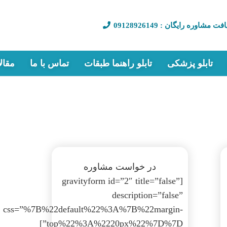
فت مشاوره رایگان : 09128926149
تابلو پزشکی
تابلو راهنما طبقات
تماس با ما
مقال
وم در تهران | لیست قیمت ۱۴۰۵ + مشاوره رایگان
در خواست مشاوره
[gravityform id=”2″ title=”false”
description=”false”
css=”%7B%22default%22%3A%7B%22margin-
top%22%3A%2220px%22%7D%7D”]