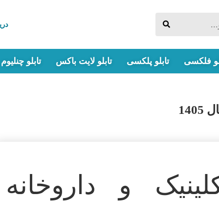
دریا
لو فلکسی
تابلو پلکسی
تابلو لایت باکس
تابلو چنلیوم
قیمت تابلو چلنی
140
لینیک و داروخانه