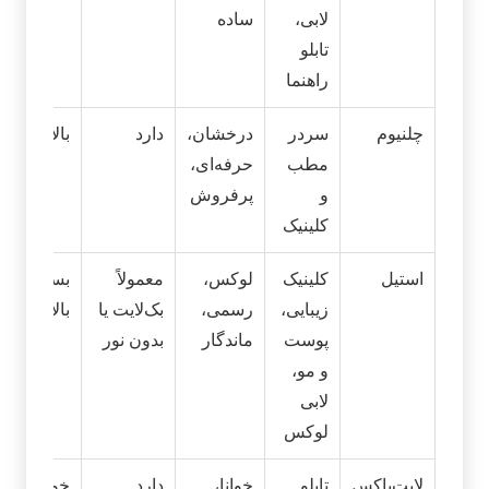
لابی،
ساده
تابلو
راهنما
چلنیوم
سردر
درخشان،
دارد
بالا
مطب
حرفه‌ای،
و
پرفروش
کلینیک
استیل
کلینیک
لوکس،
معمولاً
بسیار
زیبایی،
رسمی،
بک‌لایت یا
بالا
پوست
ماندگار
بدون نور
و مو،
لابی
لوکس
لایت‌باکس
تابلو
خوانا،
دارد
خوب