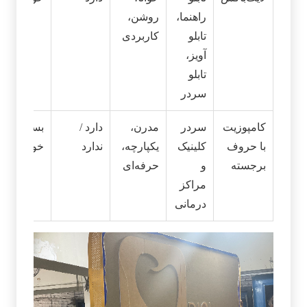
راهنما،
روشن،
تابلو
کاربردی
آویز،
تابلو
سردر
کامپوزیت
سردر
مدرن،
دارد /
بسیار
با حروف
کلینیک
یکپارچه،
ندارد
خوب
برجسته
و
حرفه‌ای
مراکز
درمانی