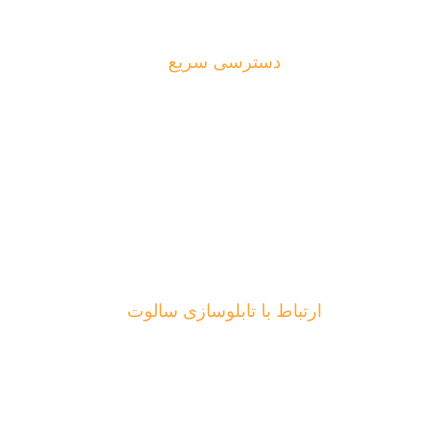
دسترسی سریع
تابلو چلنیوم
تابلو پلکسی
تابلو فلکسی
تماس با ما
ارتباط با تابلوسازی سالوت
تلفن: 09128926149
کد پستی: 1619977613
آدرس : تهران، خیابان انقلاب خیابان نامجو شمالی، نرسیده