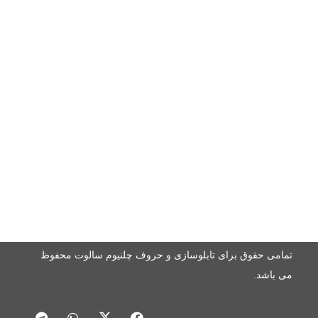
به تقاطع معینیه پلاک 268-270
مجوز ها و نماد ها
تمامی حقوق برای تابلوسازی و حروف چلنیوم سالوت محفوظ
می باشد.