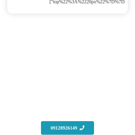
top%22%3A%2220px%22%7D%7D”]
تابلو سازی سالوت ، طراح و مجری انواع نمای کامپوزیت ،
تابلو های فروشگاهی، پشت بامی، چلنیوم، لاس وگاسی،
فریملس و… آماده ارائه خدمات و مشاوره تخصصی
رایگان به شما بازدیدکنندگان عزیز می‌باشد. جهت دریافت
مشاوره در زمینه طراحی و تابلو سازی همین حالا با ما
تماس بگیرید
09128926149