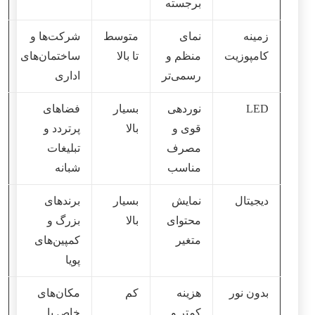
برجسته
زمینه
نمای
متوسط
شرکت‌ها و
کامپوزیت
منظم و
تا بالا
ساختمان‌های
رسمی‌تر
اداری
LED
نوردهی
بسیار
فضاهای
قوی و
بالا
پرتردد و
مصرف
تبلیغات
مناسب
شبانه
دیجیتال
نمایش
بسیار
برندهای
محتوای
بالا
بزرگ و
متغیر
کمپین‌های
پویا
بدون نور
هزینه
کم
مکان‌های
کمتر و
خاص یا