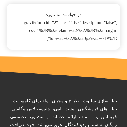
در خواست مشاوره
[gravityform id=”2″ title=”false” description=”false”
css=”%7B%22default%22%3A%7B%22margin-
top%22%3A%2220px%22%7D%7D”]
تابلو سازی سالوت ، طراح و مجری انواع نمای کامپوزیت ،
تابلو های فروشگاهی، پشت بامی، چلنیوم، لاس وگاسی،
فریملس و… آماده ارائه خدمات و مشاوره تخصصی
رایگان به شما بازدیدکنندگان عزیز می‌باشد. جهت دریافت