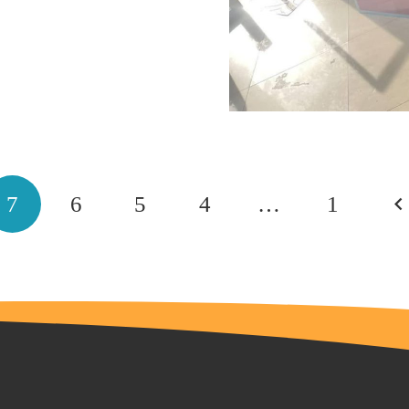
7
6
5
4
…
1