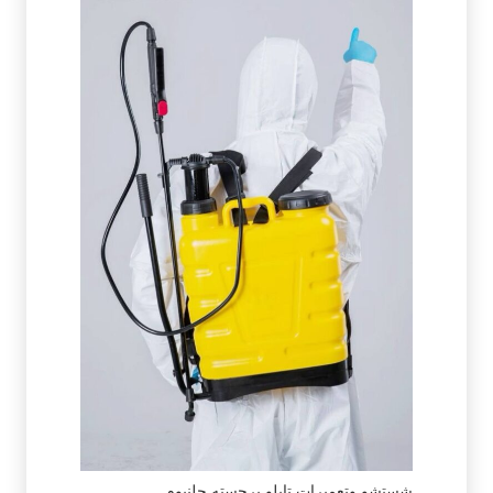
شستشو وتعمیرات تابلو برجسته چلنیوم