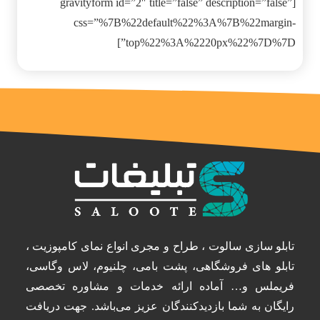
[gravityform id=”2″ title=”false” description=”false”
css=”%7B%22default%22%3A%7B%22margin-
top%22%3A%2220px%22%7D%7D”]
تابلو سازی سالوت ، طراح و مجری انواع نمای کامپوزیت ،
تابلو های فروشگاهی، پشت بامی، چلنیوم، لاس وگاسی،
فریملس و… آماده ارائه خدمات و مشاوره تخصصی
رایگان به شما بازدیدکنندگان عزیز می‌باشد. جهت دریافت