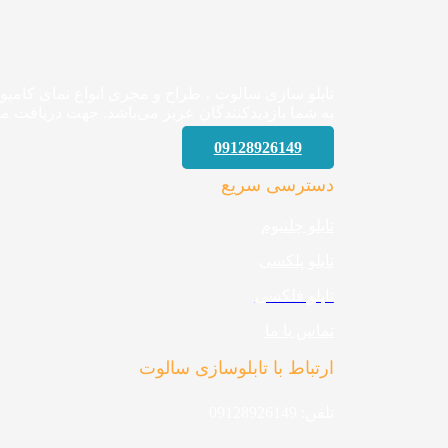
تابلو سازی سالوت ، طراح و مجری انواع نمای کامپ
به شما بازدیدکنندگان عزیز می‌باشد. جهت دریافت مش
09128926149
دسترسی سریع
تابلو چلنیوم
تابلو پلکسی
تابلو فلکسی
تماس با ما
ارتباط با تابلوسازی سالوت
تلفن: 09128926149