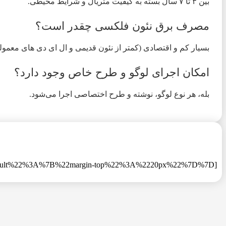
بین ۳ تا ۷ سال بسته به کیفیت متریال و شرایط محیطی.
مصرف برق نئون فلکسی چقدر است؟
بسیار کم و اقتصادی (کمتر از نئون قدیمی و ال ای دی های معمول
امکان اجرای لوگو و طرح خاص وجود دارد؟
بله، هر نوع لوگو، نوشته و طرح اختصاصی اجرا می‌شود.
[gravityform id=”2″ title=”false” description=”false” css=”%7B%22default%22%3A%7B%22margin-top%22%3A%2220px%22%7D%7D”]